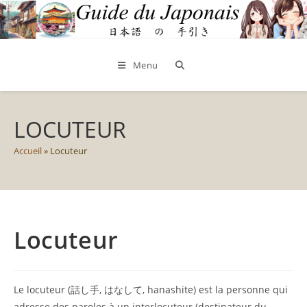
Skip
to
content
Menu
LOCUTEUR
Accueil
»
Locuteur
Locuteur
Le locuteur (話し手, はなして, hanashite) est la personne qui
adresse des paroles à un interlocuteur (destinateur du