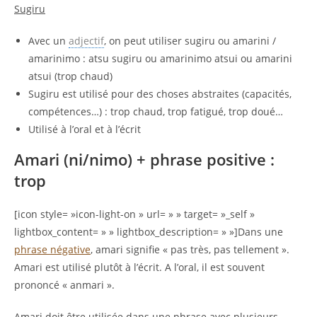
Sugiru
Avec un
adjectif
, on peut utiliser sugiru ou amarini /
amarinimo : atsu sugiru ou amarinimo atsui ou amarini
atsui (trop chaud)
Sugiru est utilisé pour des choses abstraites (capacités,
compétences…) : trop chaud, trop fatigué, trop doué…
Utilisé à l’oral et à l’écrit
Amari (ni/nimo) + phrase positive :
trop
[icon style= »icon-light-on » url= » » target= »_self »
lightbox_content= » » lightbox_description= » »]Dans une
phrase négative
, amari signifie « pas très, pas tellement ».
Amari est utilisé plutôt à l’écrit. A l’oral, il est souvent
prononcé « anmari ».
Amari doit être utilisée dans une phrase avec plusieurs