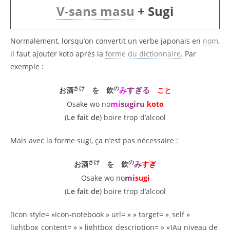
V-sans masu
+ Sugi
Normalement, lorsqu’on convertit un verbe
japonais
en
nom
,
il faut ajouter koto après la
forme du dictionnaire
. Par
exemple :
さけ
の
み
すぎる
お酒
を 飲
こと
mi
sugiru
Osake wo no
koto
(
Le fait de
) boire trop d’alcool
Mais avec la forme sugi, ça n’est pas nécessaire :
さけ
の
み
お酒
を 飲
すぎ
mi
Osake wo no
sugi
(
Le fait de
) boire trop d’alcool
[icon style= »icon-notebook » url= » » target= »_self »
lightbox_content= » » lightbox_description= » »]Au niveau de