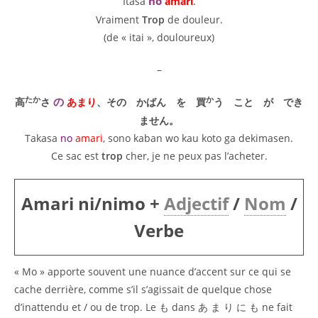
no
Itasa
amari
.
Vraiment
Trop
de douleur.
(de « itai », douloureux)
–
たか
か
の
高
さ
あまり
、その かばん を 買
う こと が でき
ません。
Takasa
no
amari
, sono kaban wo kau koto ga dekimasen.
Ce sac est
trop
cher, je ne peux pas l’acheter.
Amari ni/nimo +
Adjectif
/
Nom
/
Verbe
« Mo » apporte souvent une nuance d’accent sur ce qui se
cache derrière, comme s’il s’agissait de quelque chose
d’inattendu et / ou de trop. Le も dans あ ま り に も ne fait