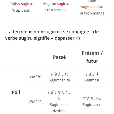
Tabe
sa
Majime
sugiru
.
Chii
sugiru
.
sugimashita
.
Trop
sérieux.
Trop
petit.
J’ai
trop
mangé.
La terminaison « sugiru » se conjugue （le
verbe sugiru signifie « dépasser »)
Présent /
Passé
futur
すぎました
すぎます
Positif
Sugimashita
Sugimasu
Poli
すぎませんでし
た
すぎません
Négatif
Sugimasen
Sugimasen
deshita