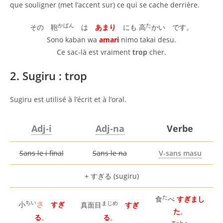
que souligner (met l’accent sur) ce qui se cache derrière.
かばん
た
その 鞄
は
あまり
にも 高
かい です。
Sono kaban wa
amari
nimo takai desu.
Ce sac-là est vraiment
trop
cher.
2. Sugiru : trop
Sugiru est utilisé à l’écrit et à l’oral.
Adj-i
Adj-na
Verbe
Sans le i final
Sans le na
V-sans masu
+ すぎる (sugiru)
た
食
べ
すぎまし
ちい
さ
まじめ
小
すぎ
真面目
すぎ
た
。
る
。
る
。