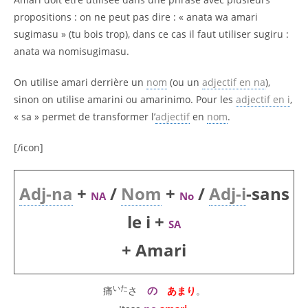
propositions : on ne peut pas dire : « anata wa amari
sugimasu » (tu bois trop), dans ce cas il faut utiliser sugiru :
anata wa nomisugimasu.
On utilise amari derrière un
nom
(ou un
adjectif en na
),
sinon on utilise amarini ou amarinimo. Pour les
adjectif en i
,
« sa » permet de transformer l’
adjectif
en
nom
.
[/icon]
Adj-na
+
/
Nom
+
/
Adj-i
-sans
NA
No
le i +
SA
+ Amari
いた
の
痛
さ
あまり
。