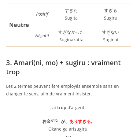
すぎた
すぎる
Positif
Sugita
Sugiru
Neutre
すぎなかった
すぎない
Négatif
Suginakatta
Suginai
3. Amari(ni, mo) + sugiru : vraiment
trop
Les 2 termes peuvent être employés ensemble sans en
changer le sens, afin de vraiment insister.
J’ai
trop
d’argent :
かね
お金
が、
ありすぎる
。
Okane ga arisugiru.
ou