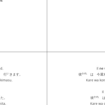
DE
d.
Il
ne
い
かれ
 行
きます。
彼
は 今週
ikimasu.
Kare wa ko
Il
かれ
した。
彼
ita.
Kare wa 