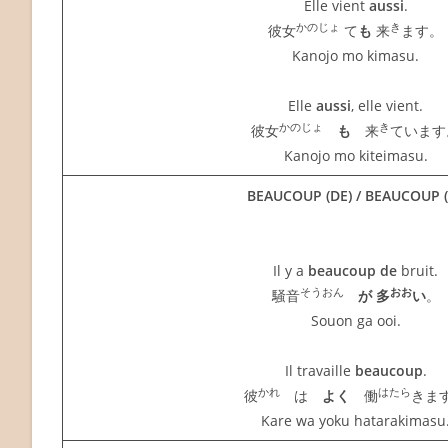
Elle vient
aussi
.
かのじょ
き
彼女
て
も
来
ます。
Kanojo mo kimasu.
Elle
aussi
, elle vient.
かのじょ
き
彼女
も
来
ています
Kanojo mo kiteimasu.
BEAUCOUP (DE) / BEAUCOUP (
Il y a
beaucoup de
bruit.
そうおん
おお
騒音
が 多
い
。
Souon ga ooi.
Il travaille
beaucoup
.
かれ
はたら
彼
は
よく
働
きま
Kare wa yoku hatarakimasu