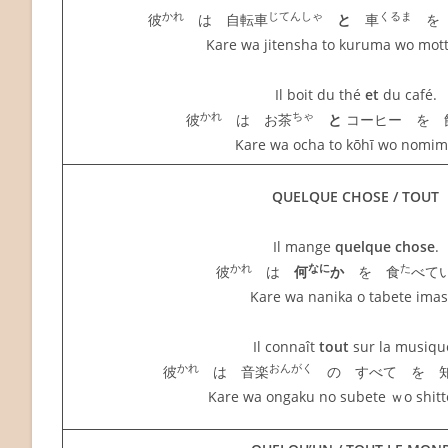
かれ
じてんしゃ
くるま
彼
は 自転車
と
車
を
Kare wa jitensha to kuruma wo mot
Il boit du thé
et
du café.
かれ
ちゃ
彼
は お茶
と
コーヒー を 
Kare wa ocha to kōhī wo nomim
QUELQUE CHOSE / TOUT
Il mange
quelque chose
.
かれ
なに
た
彼
は
何
か
を 食
べて
Kare wa nanika o tabete imas
Il connaît
tout
sur la musiqu
かれ
おんがく
彼
は 音楽
の すべて を 
Kare wa ongaku no subete ｗo shitt