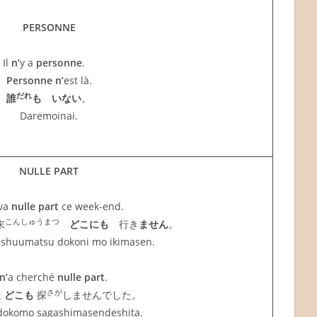
PERSONNE
Il
n’
y a
personne
.
Personne n’
est là.
だれ
誰
も
いない
。
Daremoinai.
NULLE PART
va
nulle part
ce week-end.
こんしゅうまつ
末
どこにも
行き
ません
。
nshuumatsu dokoni mo ikimasen.
n’
a cherché
nulle part
.
さが
は
どこも
探
しませんでした。
dokomo sagashimasendeshita.