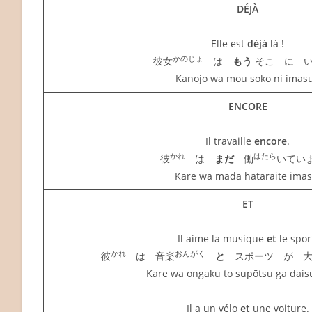
DÉJÀ
Elle est
déjà
là !
かのじょ
彼女
は
もう
そこ に 
Kanojo wa mou soko ni imasu
ENCORE
Il travaille
encore
.
かれ
はたら
彼
は
まだ
働
いてい
Kare wa mada hataraite imas
ET
Il aime la musique
et
le spor
かれ
おんがく
彼
は 音楽
と
スポーツ が 大
Kare wa ongaku to supōtsu ga dais
Il a un vélo
et
une voiture.