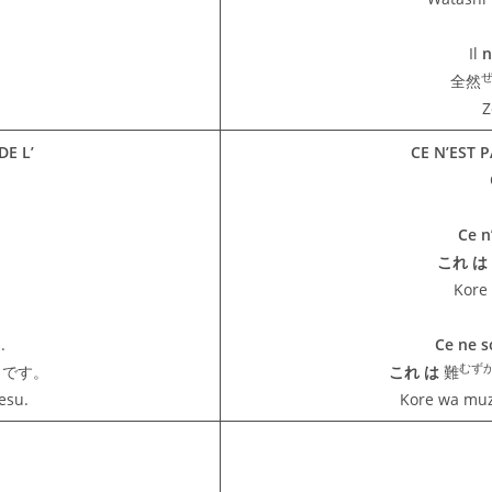
.
Il
n
。
全然
Z
DE L’
CE N’EST P
Ce n
。
これ は
Kore
.
Ce ne s
むず
です。
これ は
難
esu.
Kore wa muz