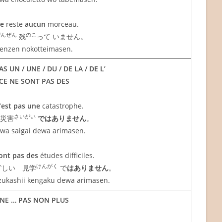
e
reste
aucun
morceau.
ぜんぜん
のこ
残
って いません。
enzen nokotteimasen.
AS UN / UNE / DU / DE LA / DE L’
CE NE SONT PAS DES
’est pas une
catastrophe.
さいがい
災害
ではありません
。
 wa saigai dewa arimasen.
ont pas des
études difficiles.
か
けんがく
しい 見学
で
はありません
。
ukashii kengaku dewa arimasen.
NE … PAS NON PLUS