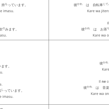
も
かれ
じて
 持
っています。
彼
は 自転車
te imasu.
Kare wa jite
I
の
かれ
飲
みます。
彼
は お茶
asu.
Kare wa 
かれ
彼
います。
Kar
u.
Il
ne
c
e.
かれ
彼
は 音
し
知
っています。
Kare wa on
e imasu.