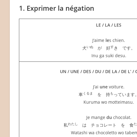
1. Exprimer la négation
LE / LA / LES
J’aime
le
s chien.
いぬ
す
犬
が 好
き です。
Inu ga suki desu.
UN / UNE / DES / DU / DE LA / DE L’ 
J’ai
une
voiture.
くるま
も
車
を 持
っています
Kuruma wo motteimasu.
Je mange
du
chocolat.
わたし
た
私
は チョコレート を 食
Watashi wa chocoletto wo tabe