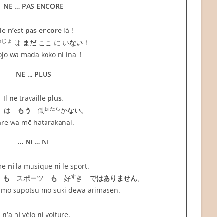
NE … PAS ENCORE
lle
n’
est
pas encore
là !
のじょ
は
まだ
ここ に い
ない
！
jo wa mada koko ni inai !
NE … PLUS
Il
ne
travaille
plus
.
はたら
は
もう
働
か
ない
。
are wa mō hatarakanai.
… NI … NI
me
ni
la musique
ni
le sport.
す
も
スポーツ
も
好
き
ではありません
。
 mo supōtsu mo suki dewa arimasen.
l
n’
a
ni
vélo
ni
voiture.