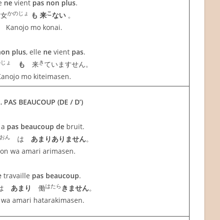
le
ne
vient
pas non plus
.
かのじょ
こ
彼女
も
来
ない
。
Kanojo mo konai.
on plus
, elle
ne
vient
pas
.
のじょ
き
も
来
ていますせん。
Kanojo mo kiteimasen.
 PAS BEAUCOUP (DE / D’)
 a
pas beaucoup de
bruit.
おん
は
あまりありません
。
on wa amari arimasen.
e
travaille
pas beaucoup
.
はたら
は
あまり
働
きません
。
 wa amari hatarakimasen.