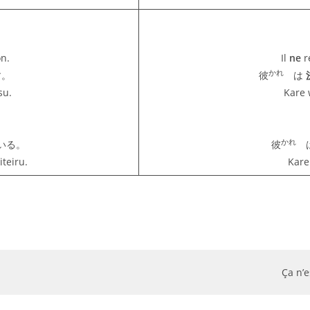
on.
Il
ne
r
かれ
す。
彼
は
su.
Kare 
かれ
ている。
彼
は
teiru.
Kare
Ça n’e