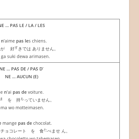
NE … PAS LE / LA / LES
e
n’
aime
pas le
s chiens.
す
が 好
きでは ありません。
 ga suki dewa arimasen.
NE … PAS DE / PAS D’
NE … AUCUN (E)
Je
n’
ai
pas de
voiture.
ま
も
を 持
っていません。
uma wo motteimasen.
e
mange
pas de
chocolat.
た
チョコレート を 食
べませ ん。
wa chocoletto wo tabemasen.