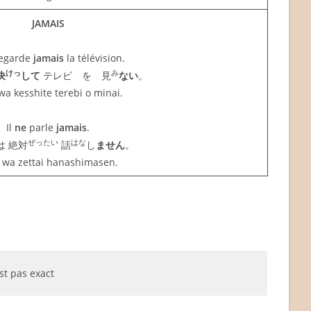
JAMAIS
egarde
jamais
la télévision.
けっ
み
決
して
テレビ を 見
ない
。
wa kesshite terebi o minai.
Il
ne
parle
jamais
.
ぜったい
はな
 絶対
話
し
ません
。
 wa zettai hanashimasen.
st pas exact