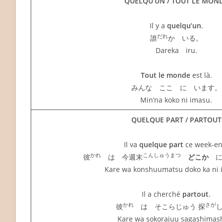
QUELQU’UN / TOUT LE MON
Il y a
quelqu’un
.
だれ
誰
か いる。
Dareka iru.
Tout le monde
est là.
みんな ここ に います。
Min’na koko ni imasu.
QUELQUE PART / PARTOUT
Il va
quelque part
ce week-en
かれ
こんしゅうまつ
彼
は 今週末
どこか
に
Kare wa konshuumatsu doko ka ni 
Il a cherché
partout
.
かれ
さが
彼
は そこらじゅう 探
Kare wa sokorajuu sagashimash