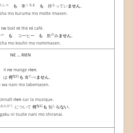
んしゃ
くるま
も
も
車
も
持
ってい
ません
。
nsha mo kuruma mo motte imasen.
l
ne
boit
ni
thé
ni
café.
ちゃ
の
も
コーヒー
も
飲
み
ません
。
ocha mo kouhii mo nomimasen.
NE … RIEN
Il
ne
mange
rien
.
なに
た
は
何
も
食
べ
ません
。
e wa nani mo tabemasen.
onnaît
rien
sur la musique.
おんがく
なに
し
楽
について
何
も
知
らない
。
gaku ni tsuite nani mo shiranai.