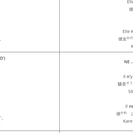
El
Elle
n
か
。
彼女
D’)
NE …
Il
n’
y
そう
騒音
Sō
Il
n
かれ
彼
す。
Kare
.