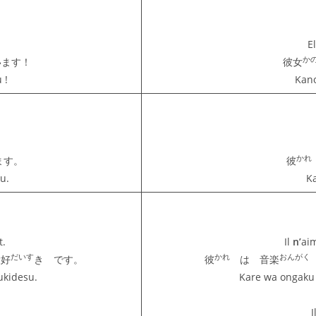
E
か
います！
彼女
 !
Kano
かれ
ます。
彼
u.
K
t.
Il
n’
ai
だいす
かれ
おんがく
好
き です。
彼
は 音楽
ukidesu.
Kare wa ongaku
I