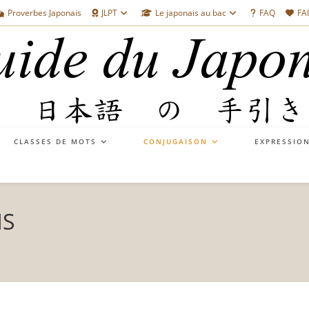
Proverbes Japonais
JLPT
Le japonais au bac
FAQ
FA
CLASSES DE MOTS
CONJUGAISON
EXPRESSIO
IS