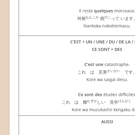
Il reste
quelques
morceaux
なんこか
のこ
何個
残
って います
Nankoka nokotteimasu.
C’EST + UN / UNE / DU / DE LA / 
CE SONT + DES
C’est une
catastrophe.
さいがい
これ は 災害
です
Kore wa saigai desu.
Ce sont des
études difficiles
むずか
けんがく
これ は 難
しい 見学
Kore wa muzukashii kengaku d
AUSSI