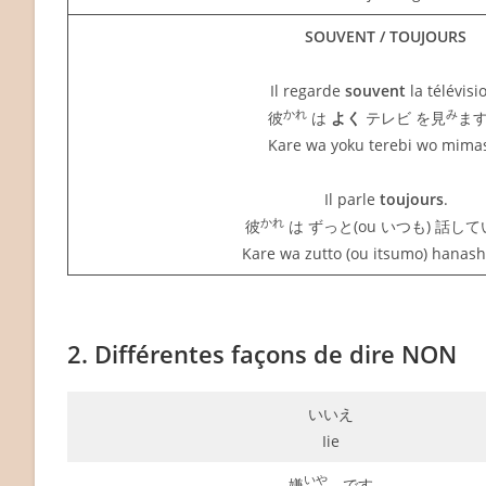
SOUVENT / TOUJOURS
Il regarde
souvent
la télévisi
かれ
み
彼
は
よく
テレビ を見
ま
Kare wa yoku terebi wo mima
Il parle
toujours
.
かれ
彼
は ずっと(ou いつも) 話し
Kare wa zutto (ou itsumo) hanashi
2. Différentes façons de dire NON
いいえ
Iie
いや
嫌
です