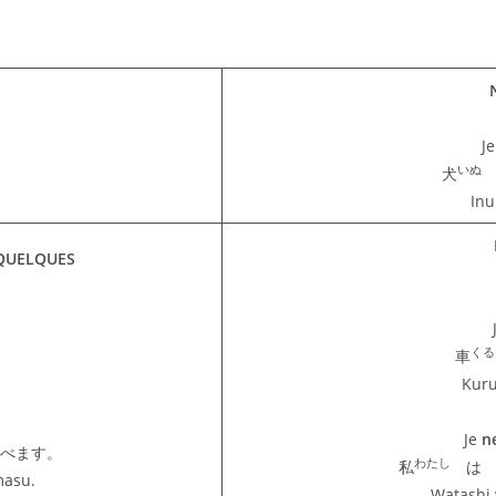
J
いぬ
犬
Inu
/ QUELQUES
。
くる
車
Kur
Je
n
べます。
わたし
私
は 
masu.
Watashi 