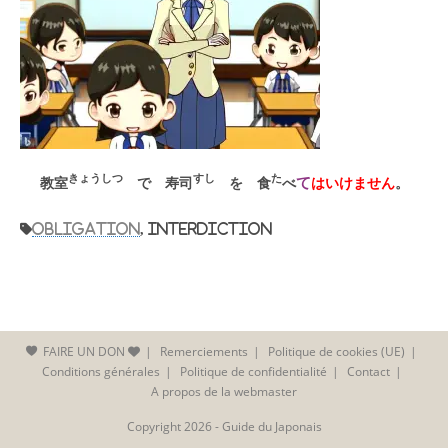
きょうしつ
すし
た
て
教室
で 寿司
を 食
べ
はいけません
。
Obligation
, interdiction
FAIRE UN DON
Remerciements
Politique de cookies (UE)
Conditions générales
Politique de confidentialité
Contact
A propos de la webmaster
Copyright 2026 - Guide du Japonais