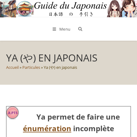
Skip
to
content
Menu
YA (や) EN JAPONAIS
Accueil
»
Particules
»
Ya (や) en japonais
Ya permet de faire une
énumération
incomplète