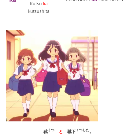
Kutsu
ka
kutsushita
くつ
くつした
靴
と
靴下
。