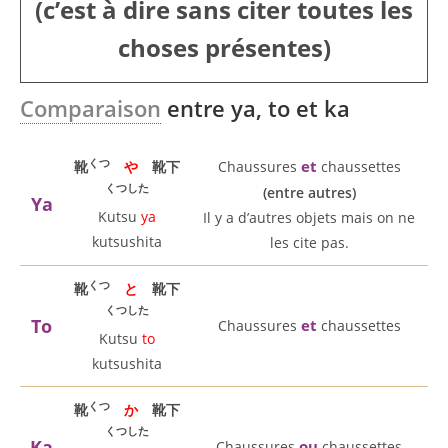
(c’est à dire sans citer toutes les
choses présentes)
Comparaison
entre ya, to et ka
くつ
et
靴
や
靴下
Chaussures
chaussettes
くつした
(entre autres)
Ya
Kutsu
ya
Il y a d’autres objets mais on ne
kutsushita
les cite pas.
くつ
靴
と
靴下
くつした
To
et
Chaussures
chaussettes
Kutsu
to
kutsushita
くつ
靴
か
靴下
くつした
Ka
ou
Chaussures
chaussettes