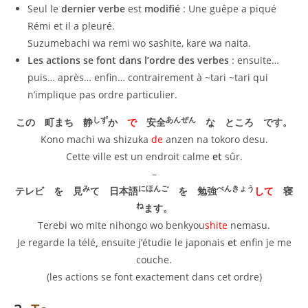
Seul le
dernier verbe
est
modifié
: Une guêpe a piqué
Rémi et il a pleuré.
Suzumebachi wa remi wo sashite, kare wa naita.
Les actions se font dans l’ordre des verbes
: ensuite…
puis… après… enfin… contrairement à ~tari ~tari qui
n’implique pas ordre particulier.
しず
あんぜん
この 町まち 静
か
で
安全
な ところ です。
Kono machi wa shizuka
de
anzen na tokoro desu.
Cette ville est un endroit calme
et
sûr.
–
み
にほんご
べんきょう
テレビ を 見
て 日本語
を 勉強
して
寝
ね
ます。
Terebi wo mite nihongo wo benkyou
shite
nemasu.
Je regarde la télé
,
ensuite j’étudie le japonais
et
enfin je me
couche.
(les actions se font exactement dans cet ordre)