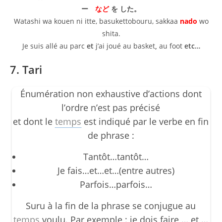
ー
など
を した。
Watashi wa kouen ni itte, basukettobouru, sakkaa
nado
wo
shita.
Je suis allé au parc
et
j’ai joué au basket
,
au foot
etc…
7. Tari
Énumération non exhaustive d’actions dont
l’ordre n’est pas précisé
et dont le
temps
est indiqué par le verbe en fin
de phrase :
Tantôt…tantôt…
Je fais…et…et…(entre autres)
Parfois…parfois…
Suru à la fin de la phrase se conjugue au
temps
voulu. Par exemple : je dois faire … et …