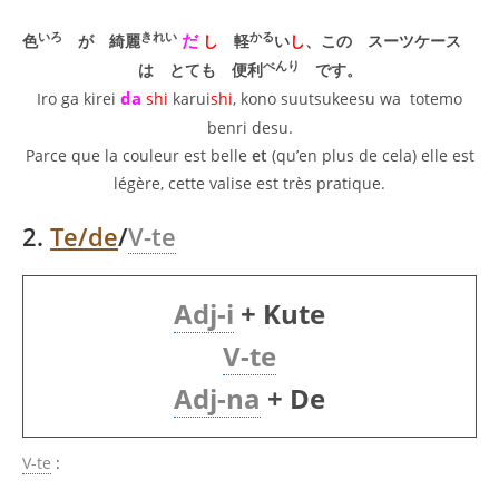
いろ
きれい
かる
だ
色
が 綺麗
し
軽
い
し
、この スーツケース
べんり
は とても 便利
です。
da
Iro ga kirei
shi
karui
shi
, kono suutsukeesu wa totemo
benri desu.
Parce que la couleur est belle
et
(qu’en plus de cela) elle est
légère, cette valise est très pratique.
2.
Te/de
/
V-te
Adj-i
+ Kute
V-te
Adj-na
+ De
V-te
: