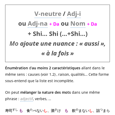
V-neutre
/
Adj-i
ou
Adj-na
ou
Nom
+ Da
+ Da
+ Shi… Shi (…+Shi…)
Mo
ajoute une nuance : « aussi »,
« à la fois »
Énumération
d’
au moins 2 caractéristiques
allant dans le
même sens
: causes (voir 1.2) , raison, qualités… Cette forme
sous-entend que la liste est incomplète.
On peut
mélanger la nature des mots
dans une même
phrase :
adjectif
, verbes, …
すし
た
さ
の
つ
も
も
寿司
食
べない
し
、酒
け
飲
まない
し
、詰
まら