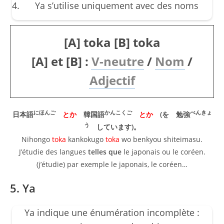
Ya s’utilise uniquement avec des noms
[A] toka [B] toka
[A] et [B] :
V-neutre
/
Nom
/
Adjectif
にほんご
かんこくご
べんきょ
日本語
とか
韓国語
とか
(を 勉強
う
しています)。
Nihongo
toka
kankokugo
toka
wo benkyou shiteimasu.
J’étudie des langues
telles que
le japonais ou le coréen.
(j’étudie) par exemple le japonais, le coréen…
5. Ya
Ya indique une énumération incomplète :