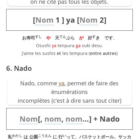
on ne cite pas tous les objets.
[
Nom
1 ] ya [
Nom
2]
すし
てん
す
お寿司
や
天
ぷら
が
好
き です
。
Osushi
ya
tenpura
ga
suki desu.
J’aime les sushis
et
les tempura (
entre autres
)
6. Nado
Nado, comme
ya
, permet de faire des
énumérations
incomplètes (c’est à dire sans tout citer)
Nom
[,
nom
,
nom
…] + Nado
わたし
こうえん
い
私
は 公園
に 行
って、バスケットボール、サッカ