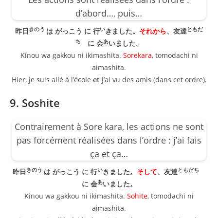
d’abord…, puis…
きのう
い
ともだ
昨日
は がっこう に 行
きました。
それから
、友達
ち
あ
に 会
いました。
Kinou wa gakkou ni ikimashita.
Sorekara
, tomodachi ni
aimashita.
Hier, je suis allé à l’école
et
j’ai vu des amis (dans cet ordre).
9. Soshite
Contrairement à Sore kara, les actions ne sont
pas forcément réalisées dans l’ordre : j’ai fais
ça et ça…
きのう
い
ともだち
昨日
は がっこう に 行
きました。
そして
、友達
あ
に 会
いました。
Kinou wa gakkou ni ikimashita.
Sohite
, tomodachi ni
aimashita.