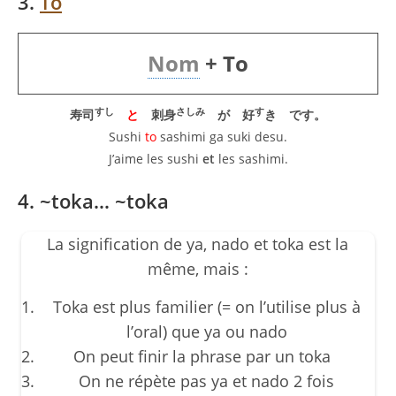
3.
To
Nom
+ To
すし
さしみ
す
寿司
と
刺身
が 好
き です。
Sushi
to
sashimi ga suki desu.
J’aime les sushi
et
les sashimi.
4. ~toka… ~toka
La signification de ya, nado et toka est la
même, mais :
Toka est plus familier (= on l’utilise plus à
l’oral) que ya ou nado
On peut finir la phrase par un toka
On ne répète pas ya et nado 2 fois