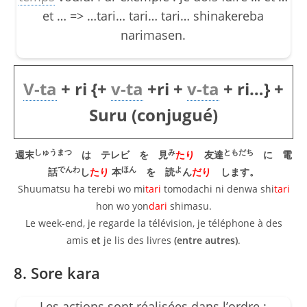
et … => …tari… tari… tari… shinakereba
narimasen.
V-ta
+ ri {+
v-ta
+ri +
v-ta
+ ri…} +
Suru (conjugué)
しゅうまつ
み
ともだち
週末
は テレビ を 見
たり
友達
に 電
でんわ
ほん
よ
話
し
たり
本
を 読
ん
だり
します。
Shuumatsu ha terebi wo mi
tari
tomodachi ni denwa shi
tari
hon wo yon
dari
shimasu.
Le week-end, je regarde la télévision, je téléphone à des
amis
et
je lis des livres
(entre autres)
.
8. Sore kara
Les actions sont réalisées dans l’ordre :