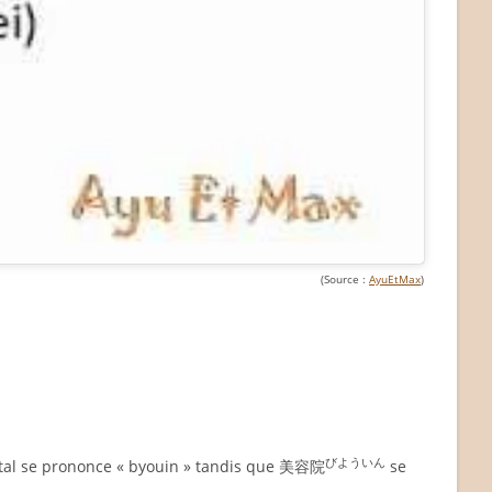
(Source :
AyuEtMax
)
びよういん
ital se prononce « byouin » tandis que 美容院
se