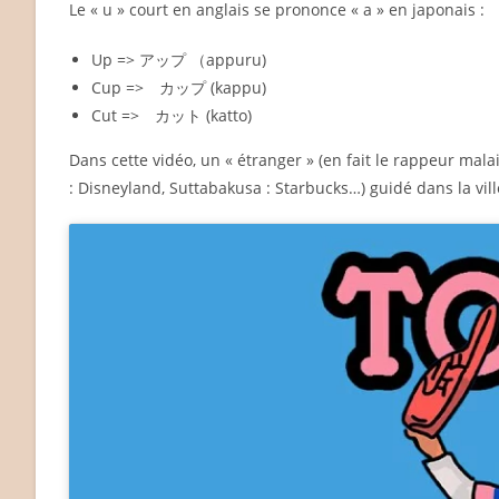
Le « u » court en anglais se prononce « a » en japonais :
Up => アップ （appuru)
Cup => カップ (kappu)
Cut => カット (katto)
Dans cette vidéo, un « étranger » (en fait le rappeur m
: Disneyland, Suttabakusa : Starbucks…) guidé dans la vil