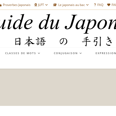
Proverbes Japonais
JLPT
Le japonais au bac
FAQ
FA
CLASSES DE MOTS
CONJUGAISON
EXPRESSIO