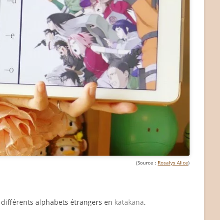
(Source :
Rosalys Alice
)
 différents alphabets étrangers en
katakana
.