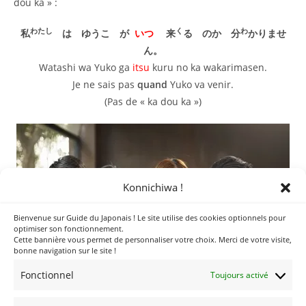
dou ka » :
わたし
く
わ
私
は ゆうこ が
いつ
来
る のか 分
かりませ
ん。
Watashi wa Yuko ga
itsu
kuru no ka wakarimasen.
Je ne sais pas
quand
Yuko va venir.
(Pas de « ka dou ka »)
Konnichiwa !
Bienvenue sur Guide du Japonais ! Le site utilise des cookies optionnels pour
optimiser son fonctionnement.
Cette bannière vous permet de personnaliser votre choix. Merci de votre visite,
bonne navigation sur le site !
Fonctionnel
Toujours activé