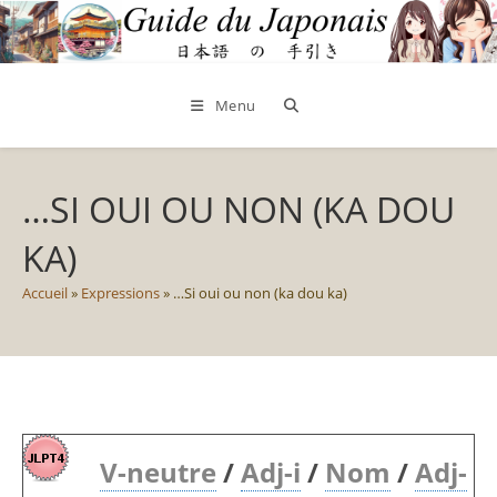
Skip
to
content
Menu
…SI OUI OU NON (KA DOU
KA)
Accueil
»
Expressions
»
…Si oui ou non (ka dou ka)
V-neutre
/
Adj-i
/
Nom
/
Adj-