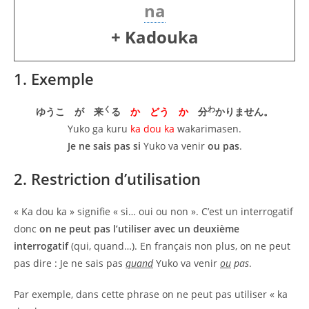
na
+ Kadouka
1. Exemple
く
わ
ゆうこ が 来
る
か どう か
分
かりません。
Yuko ga kuru
ka dou ka
wakarimasen.
Je ne sais pas si
Yuko va venir
ou pas
.
2. Restriction d’utilisation
« Ka dou ka » signifie « si… oui ou non ». C’est un interrogatif
donc
on ne peut pas l’utiliser avec un deuxième
interrogatif
(qui, quand…). En français non plus, on ne peut
pas dire : Je ne sais pas
quand
Yuko va venir
ou
pas
.
Par exemple, dans cette phrase on ne peut pas utiliser « ka